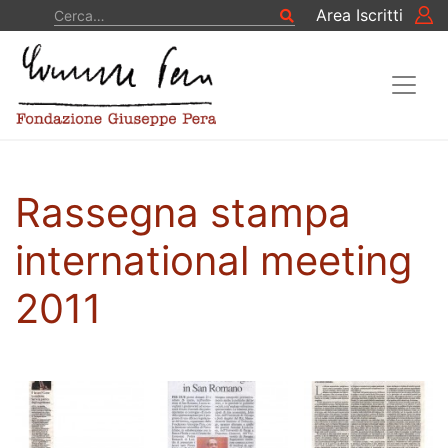
Vai al contenuto
Cerca
Area Iscritti
Cerca
Rassegna stampa
international meeting
2011