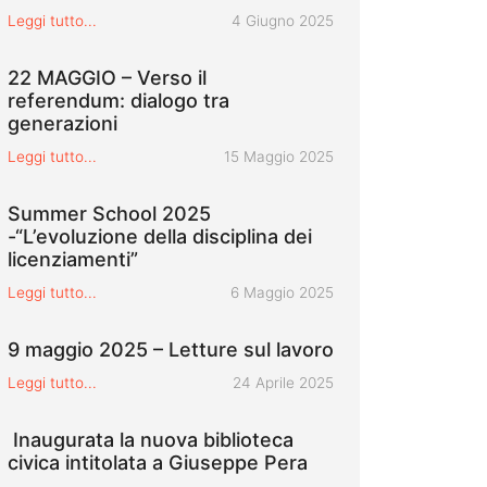
Pubblicato il
Leggi tutto...
4 Giugno 2025
22 MAGGIO – Verso il
referendum: dialogo tra
generazioni
Pubblicato il
Leggi tutto...
15 Maggio 2025
Summer School 2025
-“L’evoluzione della disciplina dei
licenziamenti”
Pubblicato il
Leggi tutto...
6 Maggio 2025
9 maggio 2025 – Letture sul lavoro
Pubblicato il
Leggi tutto...
24 Aprile 2025
Inaugurata la nuova biblioteca
civica intitolata a Giuseppe Pera