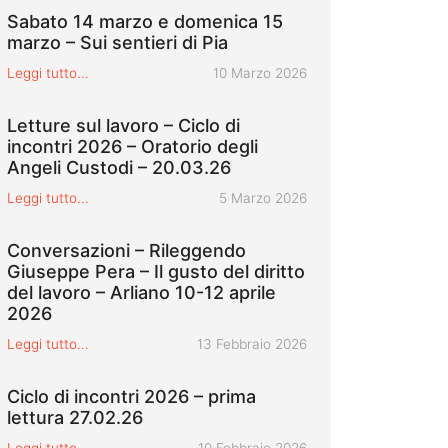
Sabato 14 marzo e domenica 15
marzo – Sui sentieri di Pia
Pubblicato il
Leggi tutto...
10 Marzo 2026
Letture sul lavoro – Ciclo di
incontri 2026 – Oratorio degli
Angeli Custodi – 20.03.26
Pubblicato il
Leggi tutto...
5 Marzo 2026
Conversazioni – Rileggendo
Giuseppe Pera – Il gusto del diritto
del lavoro – Arliano 10-12 aprile
2026
Pubblicato il
Leggi tutto...
13 Febbraio 2026
Ciclo di incontri 2026 – prima
lettura 27.02.26
Pubblicato il
Leggi tutto...
10 Febbraio 2026