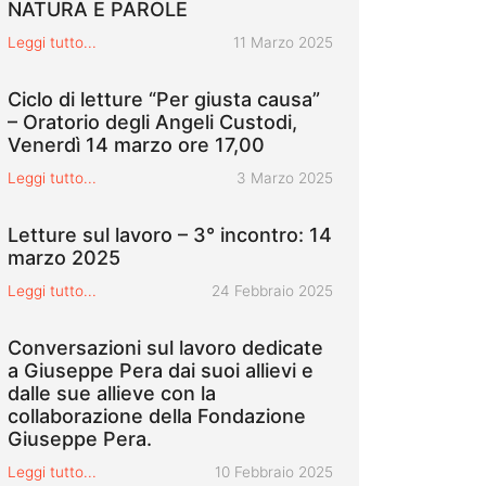
NATURA E PAROLE
Pubblicato il
Leggi tutto...
11 Marzo 2025
Ciclo di letture “Per giusta causa”
– Oratorio degli Angeli Custodi,
Venerdì 14 marzo ore 17,00
Pubblicato il
Leggi tutto...
3 Marzo 2025
Letture sul lavoro – 3° incontro: 14
marzo 2025
Pubblicato il
Leggi tutto...
24 Febbraio 2025
Conversazioni sul lavoro dedicate
a Giuseppe Pera dai suoi allievi e
dalle sue allieve con la
collaborazione della Fondazione
Giuseppe Pera.
Pubblicato il
Leggi tutto...
10 Febbraio 2025