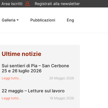
Area Iscritti
Registrati alla newsletter
rca
Galleria
Pubblicazioni
Eng
Ultime notizie
Sui sentieri di Pia – San Cerbone
25 e 26 luglio 2026
Pubblicato il
Leggi tutto...
26 Maggio 2026
22 maggio – Letture sul lavoro
Pubblicato il
Leggi tutto...
18 Maggio 2026