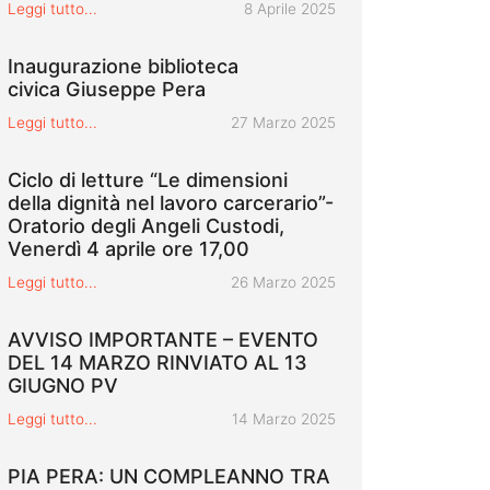
Pubblicato il
Leggi tutto...
8 Aprile 2025
Inaugurazione biblioteca
civica Giuseppe Pera
Pubblicato il
Leggi tutto...
27 Marzo 2025
Ciclo di letture “Le dimensioni
della dignità nel lavoro carcerario”-
Oratorio degli Angeli Custodi,
Venerdì 4 aprile ore 17,00
Pubblicato il
Leggi tutto...
26 Marzo 2025
AVVISO IMPORTANTE – EVENTO
DEL 14 MARZO RINVIATO AL 13
GIUGNO PV
Pubblicato il
Leggi tutto...
14 Marzo 2025
PIA PERA: UN COMPLEANNO TRA