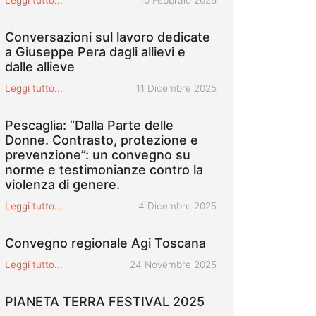
Conversazioni sul lavoro dedicate
a Giuseppe Pera dagli allievi e
dalle allieve
Pubblicato il
Leggi tutto...
11 Dicembre 2025
Pescaglia: “Dalla Parte delle
Donne. Contrasto, protezione e
prevenzione”: un convegno su
norme e testimonianze contro la
violenza di genere.
Pubblicato il
Leggi tutto...
4 Dicembre 2025
Convegno regionale Agi Toscana
Pubblicato il
Leggi tutto...
24 Novembre 2025
PIANETA TERRA FESTIVAL 2025