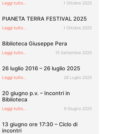
Pubblicato il
Leggi tutto...
1 Ottobre 2025
PIANETA TERRA FESTIVAL 2025
Pubblicato il
Leggi tutto...
1 Ottobre 2025
Biblioteca Giuseppe Pera
Pubblicato il
Leggi tutto...
15 Settembre 2025
26 luglio 2016 – 26 luglio 2025
Pubblicato il
Leggi tutto...
28 Luglio 2025
20 giugno p.v. – Incontri in
Biblioteca
Pubblicato il
Leggi tutto...
9 Giugno 2025
13 giugno ore 17:30 – Ciclo di
incontri