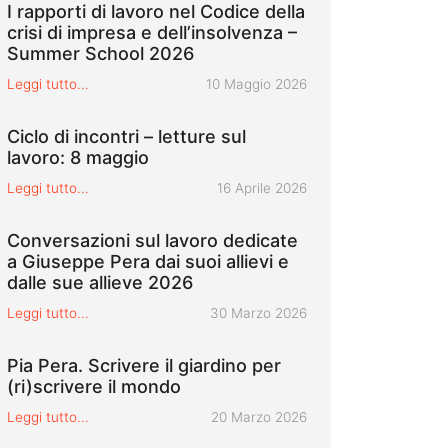
I rapporti di lavoro nel Codice della
crisi di impresa e dell’insolvenza –
Summer School 2026
Pubblicato il
Leggi tutto...
10 Maggio 2026
Ciclo di incontri – letture sul
lavoro: 8 maggio
Pubblicato il
Leggi tutto...
16 Aprile 2026
Conversazioni sul lavoro dedicate
a Giuseppe Pera dai suoi allievi e
dalle sue allieve 2026
Pubblicato il
Leggi tutto...
30 Marzo 2026
Pia Pera. Scrivere il giardino per
(ri)scrivere il mondo
Pubblicato il
Leggi tutto...
20 Marzo 2026