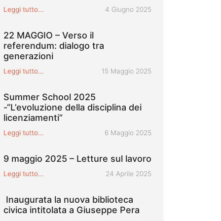
Pubblicato il
Leggi tutto...
4 Giugno 2025
22 MAGGIO – Verso il
referendum: dialogo tra
generazioni
Pubblicato il
Leggi tutto...
15 Maggio 2025
Summer School 2025
-“L’evoluzione della disciplina dei
licenziamenti”
Pubblicato il
Leggi tutto...
6 Maggio 2025
9 maggio 2025 – Letture sul lavoro
Pubblicato il
Leggi tutto...
24 Aprile 2025
Inaugurata la nuova biblioteca
civica intitolata a Giuseppe Pera