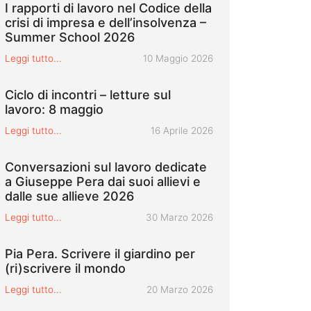
I rapporti di lavoro nel Codice della
crisi di impresa e dell’insolvenza –
Summer School 2026
Pubblicato il
Leggi tutto...
10 Maggio 2026
Ciclo di incontri – letture sul
lavoro: 8 maggio
Pubblicato il
Leggi tutto...
16 Aprile 2026
Conversazioni sul lavoro dedicate
a Giuseppe Pera dai suoi allievi e
dalle sue allieve 2026
Pubblicato il
Leggi tutto...
30 Marzo 2026
Pia Pera. Scrivere il giardino per
(ri)scrivere il mondo
Pubblicato il
Leggi tutto...
20 Marzo 2026