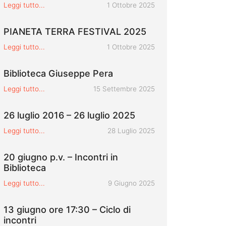
Pubblicato il
Leggi tutto...
1 Ottobre 2025
PIANETA TERRA FESTIVAL 2025
Pubblicato il
Leggi tutto...
1 Ottobre 2025
Biblioteca Giuseppe Pera
Pubblicato il
Leggi tutto...
15 Settembre 2025
26 luglio 2016 – 26 luglio 2025
Pubblicato il
Leggi tutto...
28 Luglio 2025
20 giugno p.v. – Incontri in
Biblioteca
Pubblicato il
Leggi tutto...
9 Giugno 2025
13 giugno ore 17:30 – Ciclo di
incontri