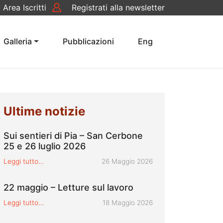
Area Iscritti
Registrati alla newsletter
rca
Galleria
Pubblicazioni
Eng
Ultime notizie
Sui sentieri di Pia – San Cerbone
25 e 26 luglio 2026
Pubblicato il
Leggi tutto...
26 Maggio 2026
22 maggio – Letture sul lavoro
Pubblicato il
Leggi tutto...
18 Maggio 2026