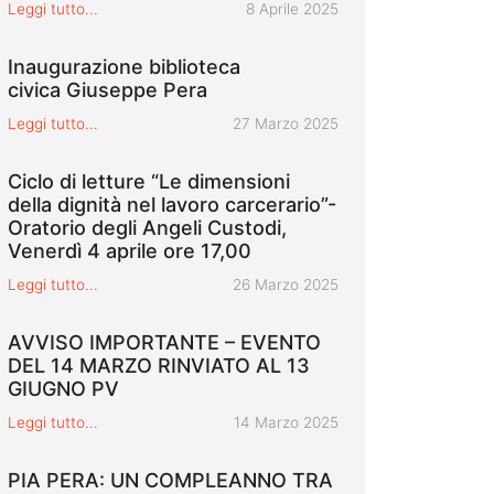
Pubblicato il
Leggi tutto...
8 Aprile 2025
Inaugurazione biblioteca
civica Giuseppe Pera
Pubblicato il
Leggi tutto...
27 Marzo 2025
Ciclo di letture “Le dimensioni
della dignità nel lavoro carcerario”-
Oratorio degli Angeli Custodi,
Venerdì 4 aprile ore 17,00
Pubblicato il
Leggi tutto...
26 Marzo 2025
AVVISO IMPORTANTE – EVENTO
DEL 14 MARZO RINVIATO AL 13
GIUGNO PV
Pubblicato il
Leggi tutto...
14 Marzo 2025
PIA PERA: UN COMPLEANNO TRA