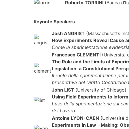
Roberto TORRINI
(Banca d’Ita
Keynote Speakers
Josh ANGRIST
(Massachusetts Inst
How Experiments Reveal Cause and
Come la sperimentazione evidenzia i
Francesco CLEMENTI
(Università d
The Role and the Limits of Experi
Legislation: a Constitutional Pers
Il ruolo della sperimentazione per i
prospettiva del Diritto Costituziona
John LIST
(University of Chicago)
Using Field Experiments to Inform
L’uso della sperimentazione sul ca
del Lavoro
Antoine LYON-CAEN
(Université d
Experiments in Law – Making: Obs