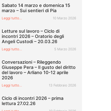
Sabato 14 marzo e domenica 15
marzo – Sui sentieri di Pia
Pubblicato il
Leggi tutto...
10 Marzo 2026
Letture sul lavoro – Ciclo di
incontri 2026 – Oratorio degli
Angeli Custodi – 20.03.26
Pubblicato il
Leggi tutto...
5 Marzo 2026
Conversazioni – Rileggendo
Giuseppe Pera – Il gusto del diritto
del lavoro – Arliano 10-12 aprile
2026
Pubblicato il
Leggi tutto...
13 Febbraio 2026
Ciclo di incontri 2026 – prima
lettura 27.02.26
Pubblicato il
Leggi tutto...
10 Febbraio 2026