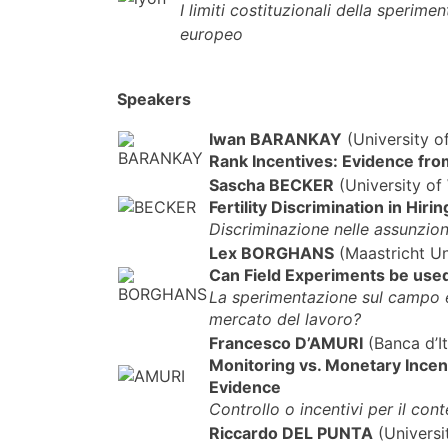
I limiti costituzionali della sperime
europeo
Speakers
Iwan BARANKAY
(University o
Rank Incentives: Evidence fro
Sascha BECKER
(University o
Fertility Discrimination in Hir
Discriminazione nelle assunzioni 
Lex BORGHANS
(Maastricht Un
Can Field Experiments be used
La sperimentazione sul campo è
mercato del lavoro?
Francesco D’AMURI
(Banca d’It
Monitoring vs. Monetary Ince
Evidence
Controllo o incentivi per il co
Riccardo DEL PUNTA
(Universit