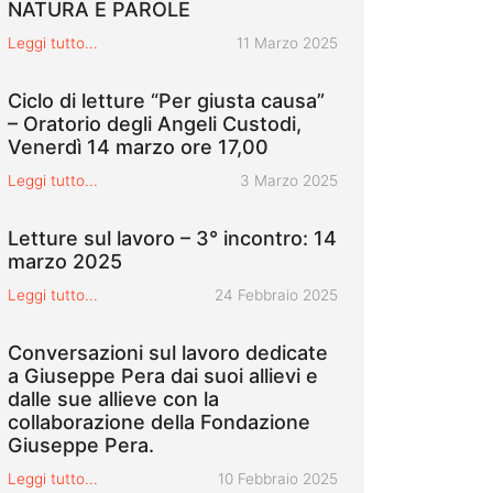
NATURA E PAROLE
Pubblicato il
Leggi tutto...
11 Marzo 2025
Ciclo di letture “Per giusta causa”
– Oratorio degli Angeli Custodi,
Venerdì 14 marzo ore 17,00
Pubblicato il
Leggi tutto...
3 Marzo 2025
Letture sul lavoro – 3° incontro: 14
marzo 2025
Pubblicato il
Leggi tutto...
24 Febbraio 2025
Conversazioni sul lavoro dedicate
a Giuseppe Pera dai suoi allievi e
dalle sue allieve con la
collaborazione della Fondazione
Giuseppe Pera.
Pubblicato il
Leggi tutto...
10 Febbraio 2025