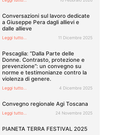
Conversazioni sul lavoro dedicate
a Giuseppe Pera dagli allievi e
dalle allieve
Pubblicato il
Leggi tutto...
11 Dicembre 2025
Pescaglia: “Dalla Parte delle
Donne. Contrasto, protezione e
prevenzione”: un convegno su
norme e testimonianze contro la
violenza di genere.
Pubblicato il
Leggi tutto...
4 Dicembre 2025
Convegno regionale Agi Toscana
Pubblicato il
Leggi tutto...
24 Novembre 2025
PIANETA TERRA FESTIVAL 2025