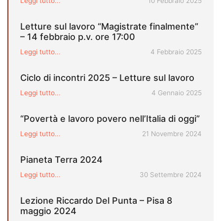
Pubblicato il
Leggi tutto...
10 Febbraio 2025
Letture sul lavoro “Magistrate finalmente”
– 14 febbraio p.v. ore 17:00
Pubblicato il
Leggi tutto...
4 Febbraio 2025
Ciclo di incontri 2025 – Letture sul lavoro
Pubblicato il
Leggi tutto...
4 Gennaio 2025
“Povertà e lavoro povero nell’Italia di oggi”
Pubblicato il
Leggi tutto...
21 Novembre 2024
Pianeta Terra 2024
Pubblicato il
Leggi tutto...
30 Settembre 2024
Lezione Riccardo Del Punta – Pisa 8
maggio 2024