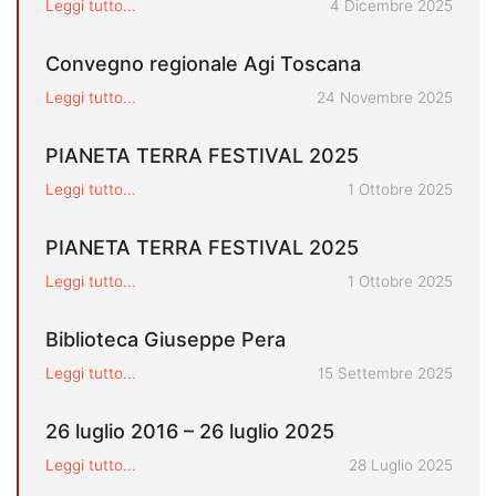
Pubblicato il
Leggi tutto...
4 Dicembre 2025
Convegno regionale Agi Toscana
Pubblicato il
Leggi tutto...
24 Novembre 2025
PIANETA TERRA FESTIVAL 2025
Pubblicato il
Leggi tutto...
1 Ottobre 2025
PIANETA TERRA FESTIVAL 2025
Pubblicato il
Leggi tutto...
1 Ottobre 2025
Biblioteca Giuseppe Pera
Pubblicato il
Leggi tutto...
15 Settembre 2025
26 luglio 2016 – 26 luglio 2025
Pubblicato il
Leggi tutto...
28 Luglio 2025