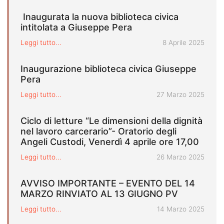
Inaugurata la nuova biblioteca civica
intitolata a Giuseppe Pera
Pubblicato il
Leggi tutto...
8 Aprile 2025
Inaugurazione biblioteca civica Giuseppe
Pera
Pubblicato il
Leggi tutto...
27 Marzo 2025
Ciclo di letture “Le dimensioni della dignità
nel lavoro carcerario”- Oratorio degli
Angeli Custodi, Venerdì 4 aprile ore 17,00
Pubblicato il
Leggi tutto...
26 Marzo 2025
AVVISO IMPORTANTE – EVENTO DEL 14
MARZO RINVIATO AL 13 GIUGNO PV
Pubblicato il
Leggi tutto...
14 Marzo 2025