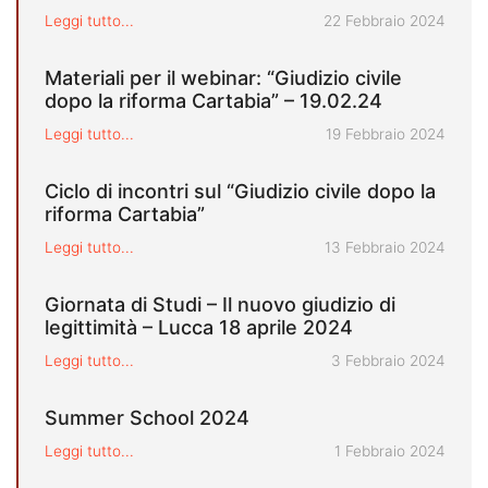
Pubblicato il
Leggi tutto...
22 Febbraio 2024
Materiali per il webinar: “Giudizio civile
dopo la riforma Cartabia” – 19.02.24
Pubblicato il
Leggi tutto...
19 Febbraio 2024
Ciclo di incontri sul “Giudizio civile dopo la
riforma Cartabia”
Pubblicato il
Leggi tutto...
13 Febbraio 2024
Giornata di Studi – Il nuovo giudizio di
legittimità – Lucca 18 aprile 2024
Pubblicato il
Leggi tutto...
3 Febbraio 2024
Summer School 2024
Pubblicato il
Leggi tutto...
1 Febbraio 2024