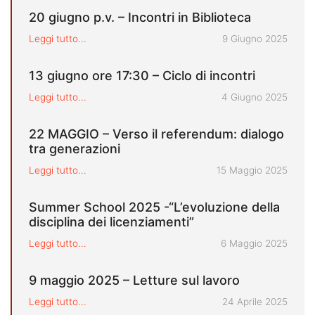
20 giugno p.v. – Incontri in Biblioteca
Pubblicato il
Leggi tutto...
9 Giugno 2025
13 giugno ore 17:30 – Ciclo di incontri
Pubblicato il
Leggi tutto...
4 Giugno 2025
22 MAGGIO – Verso il referendum: dialogo
tra generazioni
Pubblicato il
Leggi tutto...
15 Maggio 2025
Summer School 2025 -“L’evoluzione della
disciplina dei licenziamenti”
Pubblicato il
Leggi tutto...
6 Maggio 2025
9 maggio 2025 – Letture sul lavoro
Pubblicato il
Leggi tutto...
24 Aprile 2025