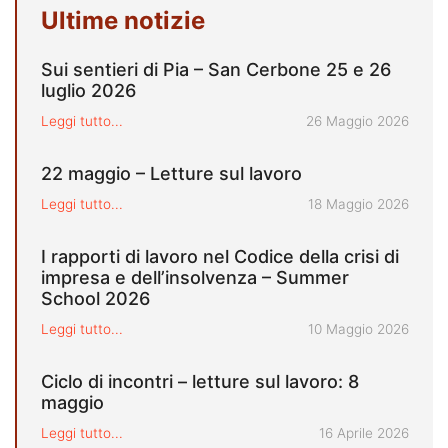
Ultime notizie
Sui sentieri di Pia – San Cerbone 25 e 26
luglio 2026
Pubblicato il
Leggi tutto...
26 Maggio 2026
22 maggio – Letture sul lavoro
Pubblicato il
Leggi tutto...
18 Maggio 2026
I rapporti di lavoro nel Codice della crisi di
impresa e dell’insolvenza – Summer
School 2026
Pubblicato il
Leggi tutto...
10 Maggio 2026
Ciclo di incontri – letture sul lavoro: 8
maggio
Pubblicato il
Leggi tutto...
16 Aprile 2026