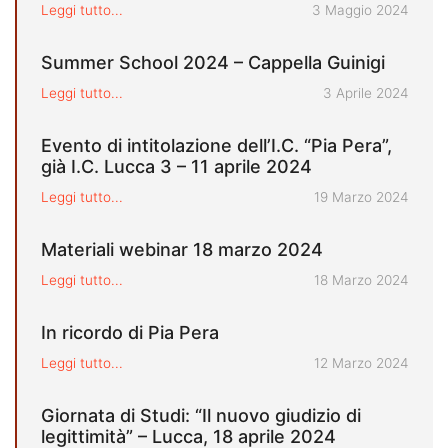
Pubblicato il
Leggi tutto...
3 Maggio 2024
Summer School 2024 – Cappella Guinigi
Pubblicato il
Leggi tutto...
3 Aprile 2024
Evento di intitolazione dell’I.C. “Pia Pera”,
già I.C. Lucca 3 – 11 aprile 2024
Pubblicato il
Leggi tutto...
19 Marzo 2024
Materiali webinar 18 marzo 2024
Pubblicato il
Leggi tutto...
18 Marzo 2024
In ricordo di Pia Pera
Pubblicato il
Leggi tutto...
12 Marzo 2024
Giornata di Studi: “Il nuovo giudizio di
legittimità” – Lucca, 18 aprile 2024