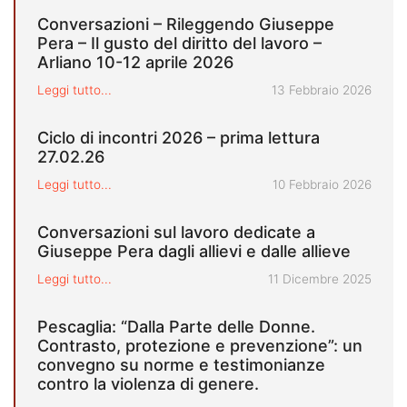
Conversazioni – Rileggendo Giuseppe
Pera – Il gusto del diritto del lavoro –
Arliano 10-12 aprile 2026
Pubblicato il
Leggi tutto...
13 Febbraio 2026
Ciclo di incontri 2026 – prima lettura
27.02.26
Pubblicato il
Leggi tutto...
10 Febbraio 2026
Conversazioni sul lavoro dedicate a
Giuseppe Pera dagli allievi e dalle allieve
Pubblicato il
Leggi tutto...
11 Dicembre 2025
Pescaglia: “Dalla Parte delle Donne.
Contrasto, protezione e prevenzione”: un
convegno su norme e testimonianze
contro la violenza di genere.