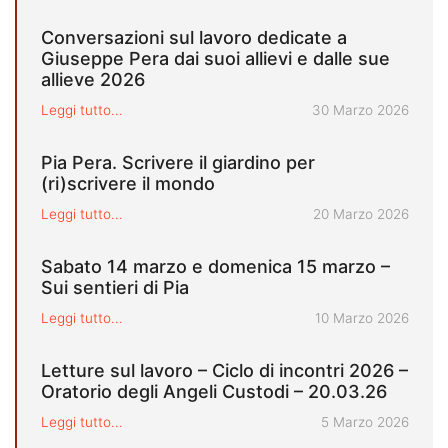
Conversazioni sul lavoro dedicate a
Giuseppe Pera dai suoi allievi e dalle sue
allieve 2026
Pubblicato il
Leggi tutto...
30 Marzo 2026
Pia Pera. Scrivere il giardino per
(ri)scrivere il mondo
Pubblicato il
Leggi tutto...
20 Marzo 2026
Sabato 14 marzo e domenica 15 marzo –
Sui sentieri di Pia
Pubblicato il
Leggi tutto...
10 Marzo 2026
Letture sul lavoro – Ciclo di incontri 2026 –
Oratorio degli Angeli Custodi – 20.03.26
Pubblicato il
Leggi tutto...
5 Marzo 2026