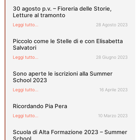
30 agosto p.v. – Fioreria delle Storie,
Letture al tramonto
Pubblicato il
Leggi tutto...
28 Agosto 2023
Piccolo come le Stelle di e con Elisabetta
Salvatori
Pubblicato il
Leggi tutto...
28 Giugno 2023
Sono aperte le iscrizioni alla Summer
School 2023
Pubblicato il
Leggi tutto...
16 Aprile 2023
Ricordando Pia Pera
Pubblicato il
Leggi tutto...
10 Marzo 2023
Scuola di Alta Formazione 2023 – Summer
School