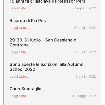
15 anni fa ci lasciava il Professor Pera
Pubblicato il
Leggi tutto...
31 Agosto 2022
Ricordo di Pia Pera
Pubblicato il
Leggi tutto...
26 Luglio 2022
29-30-31 luglio – San Cassiano di
Controne
Pubblicato il
Leggi tutto...
20 Luglio 2022
Sono aperte le iscrizioni alla Autumn
School 2022
Pubblicato il
Leggi tutto...
3 Luglio 2022
Carlo Smuraglia
Pubblicato il
Leggi tutto...
31 Maggio 2022