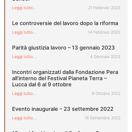
Pubblicato il
Leggi tutto...
21 Febbraio 2023
Le controversie del lavoro dopo la riforma
Pubblicato il
Leggi tutto...
14 Febbraio 2023
Parità giustizia lavoro – 13 gennaio 2023
Pubblicato il
Leggi tutto...
4 Gennaio 2023
Incontri organizzati dalla Fondazione Pera
all’interno del Festival Pianeta Terra –
Lucca dal 6 al 9 ottobre
Pubblicato il
Leggi tutto...
6 Ottobre 2022
Evento inaugurale – 23 settembre 2022
Pubblicato il
Leggi tutto...
18 Settembre 2022