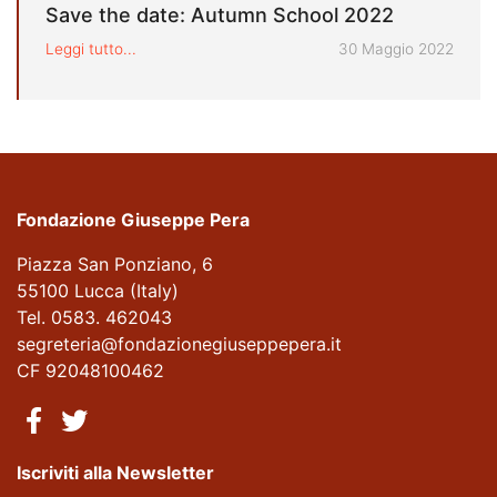
Save the date: Autumn School 2022
Pubblicato il
Leggi tutto...
30 Maggio 2022
Fondazione Giuseppe Pera
Piazza San Ponziano, 6
55100 Lucca (Italy)
Tel. 0583. 462043
segreteria@fondazionegiuseppepera.it
CF 92048100462
Iscriviti alla Newsletter