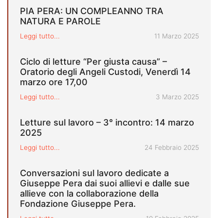
PIA PERA: UN COMPLEANNO TRA
NATURA E PAROLE
Pubblicato il
Leggi tutto...
11 Marzo 2025
Ciclo di letture “Per giusta causa” –
Oratorio degli Angeli Custodi, Venerdì 14
marzo ore 17,00
Pubblicato il
Leggi tutto...
3 Marzo 2025
Letture sul lavoro – 3° incontro: 14 marzo
2025
Pubblicato il
Leggi tutto...
24 Febbraio 2025
Conversazioni sul lavoro dedicate a
Giuseppe Pera dai suoi allievi e dalle sue
allieve con la collaborazione della
Fondazione Giuseppe Pera.