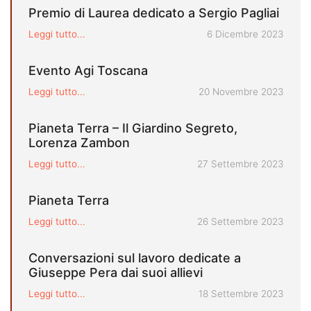
Premio di Laurea dedicato a Sergio Pagliai
Pubblicato il
Leggi tutto...
6 Dicembre 2023
Evento Agi Toscana
Pubblicato il
Leggi tutto...
20 Novembre 2023
Pianeta Terra – Il Giardino Segreto,
Lorenza Zambon
Pubblicato il
Leggi tutto...
27 Settembre 2023
Pianeta Terra
Pubblicato il
Leggi tutto...
26 Settembre 2023
Conversazioni sul lavoro dedicate a
Giuseppe Pera dai suoi allievi
Pubblicato il
Leggi tutto...
18 Settembre 2023