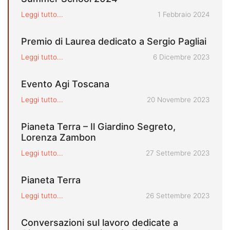
Pubblicato il
Leggi tutto...
1 Febbraio 2024
Premio di Laurea dedicato a Sergio Pagliai
Pubblicato il
Leggi tutto...
6 Dicembre 2023
Evento Agi Toscana
Pubblicato il
Leggi tutto...
20 Novembre 2023
Pianeta Terra – Il Giardino Segreto,
Lorenza Zambon
Pubblicato il
Leggi tutto...
27 Settembre 2023
Pianeta Terra
Pubblicato il
Leggi tutto...
26 Settembre 2023
Conversazioni sul lavoro dedicate a