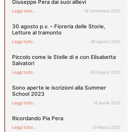
Giuseppe Pera dai suoi allievi
Pubblicato il
Leggi tutto...
18 Settembre 2023
30 agosto p.v. – Fioreria delle Storie,
Letture al tramonto
Pubblicato il
Leggi tutto...
28 Agosto 2023
Piccolo come le Stelle di e con Elisabetta
Salvatori
Pubblicato il
Leggi tutto...
28 Giugno 2023
Sono aperte le iscrizioni alla Summer
School 2023
Pubblicato il
Leggi tutto...
16 Aprile 2023
Ricordando Pia Pera
Pubblicato il
Leggi tutto...
10 Marzo 2023