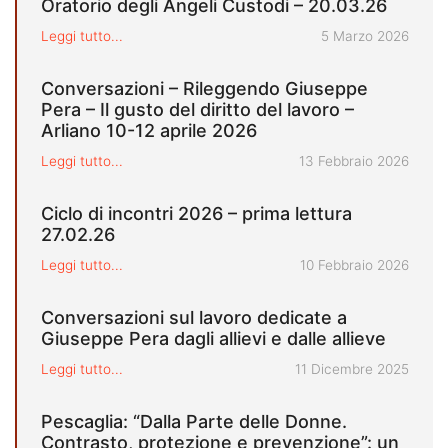
Oratorio degli Angeli Custodi – 20.03.26
Pubblicato il
Leggi tutto...
5 Marzo 2026
Conversazioni – Rileggendo Giuseppe
Pera – Il gusto del diritto del lavoro –
Arliano 10-12 aprile 2026
Pubblicato il
Leggi tutto...
13 Febbraio 2026
Ciclo di incontri 2026 – prima lettura
27.02.26
Pubblicato il
Leggi tutto...
10 Febbraio 2026
Conversazioni sul lavoro dedicate a
Giuseppe Pera dagli allievi e dalle allieve
Pubblicato il
Leggi tutto...
11 Dicembre 2025
Pescaglia: “Dalla Parte delle Donne.
Contrasto, protezione e prevenzione”: un