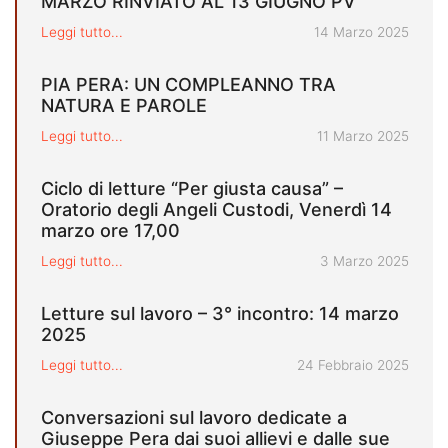
MARZO RINVIATO AL 13 GIUGNO PV
Pubblicato il
Leggi tutto...
14 Marzo 2025
PIA PERA: UN COMPLEANNO TRA
NATURA E PAROLE
Pubblicato il
Leggi tutto...
11 Marzo 2025
Ciclo di letture “Per giusta causa” –
Oratorio degli Angeli Custodi, Venerdì 14
marzo ore 17,00
Pubblicato il
Leggi tutto...
3 Marzo 2025
Letture sul lavoro – 3° incontro: 14 marzo
2025
Pubblicato il
Leggi tutto...
24 Febbraio 2025
Conversazioni sul lavoro dedicate a
Giuseppe Pera dai suoi allievi e dalle sue