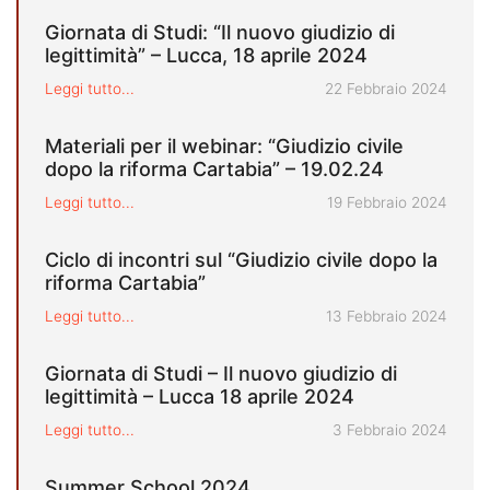
Giornata di Studi: “Il nuovo giudizio di
legittimità” – Lucca, 18 aprile 2024
Pubblicato il
Leggi tutto...
22 Febbraio 2024
Materiali per il webinar: “Giudizio civile
dopo la riforma Cartabia” – 19.02.24
Pubblicato il
Leggi tutto...
19 Febbraio 2024
Ciclo di incontri sul “Giudizio civile dopo la
riforma Cartabia”
Pubblicato il
Leggi tutto...
13 Febbraio 2024
Giornata di Studi – Il nuovo giudizio di
legittimità – Lucca 18 aprile 2024
Pubblicato il
Leggi tutto...
3 Febbraio 2024
Summer School 2024