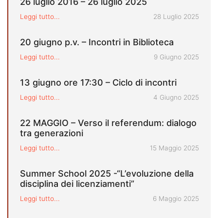
26 luglio 2016 – 26 luglio 2025
Pubblicato il
Leggi tutto...
28 Luglio 2025
20 giugno p.v. – Incontri in Biblioteca
Pubblicato il
Leggi tutto...
9 Giugno 2025
13 giugno ore 17:30 – Ciclo di incontri
Pubblicato il
Leggi tutto...
4 Giugno 2025
22 MAGGIO – Verso il referendum: dialogo
tra generazioni
Pubblicato il
Leggi tutto...
15 Maggio 2025
Summer School 2025 -“L’evoluzione della
disciplina dei licenziamenti”
Pubblicato il
Leggi tutto...
6 Maggio 2025