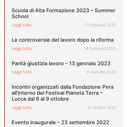
Scuola di Alta Formazione 2023 – Summer
School
Pubblicato il
Leggi tutto...
21 Febbraio 2023
Le controversie del lavoro dopo la riforma
Pubblicato il
Leggi tutto...
14 Febbraio 2023
Parità giustizia lavoro – 13 gennaio 2023
Pubblicato il
Leggi tutto...
4 Gennaio 2023
Incontri organizzati dalla Fondazione Pera
all’interno del Festival Pianeta Terra –
Lucca dal 6 al 9 ottobre
Pubblicato il
Leggi tutto...
6 Ottobre 2022
Evento inaugurale – 23 settembre 2022