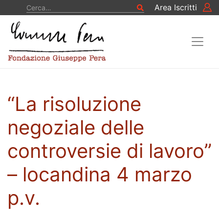
Vai al contenuto
Cerca
Area Iscritti
Cerca
“La risoluzione
negoziale delle
controversie di lavoro”
– locandina 4 marzo
p.v.