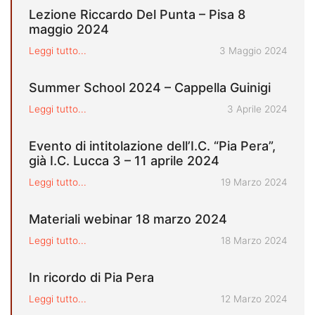
Lezione Riccardo Del Punta – Pisa 8
maggio 2024
Pubblicato il
Leggi tutto...
3 Maggio 2024
Summer School 2024 – Cappella Guinigi
Pubblicato il
Leggi tutto...
3 Aprile 2024
Evento di intitolazione dell’I.C. “Pia Pera”,
già I.C. Lucca 3 – 11 aprile 2024
Pubblicato il
Leggi tutto...
19 Marzo 2024
Materiali webinar 18 marzo 2024
Pubblicato il
Leggi tutto...
18 Marzo 2024
In ricordo di Pia Pera
Pubblicato il
Leggi tutto...
12 Marzo 2024