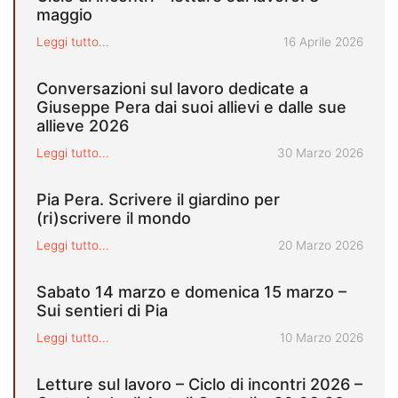
maggio
Pubblicato il
Leggi tutto...
16 Aprile 2026
Conversazioni sul lavoro dedicate a
Giuseppe Pera dai suoi allievi e dalle sue
allieve 2026
Pubblicato il
Leggi tutto...
30 Marzo 2026
Pia Pera. Scrivere il giardino per
(ri)scrivere il mondo
Pubblicato il
Leggi tutto...
20 Marzo 2026
Sabato 14 marzo e domenica 15 marzo –
Sui sentieri di Pia
Pubblicato il
Leggi tutto...
10 Marzo 2026
Letture sul lavoro – Ciclo di incontri 2026 –