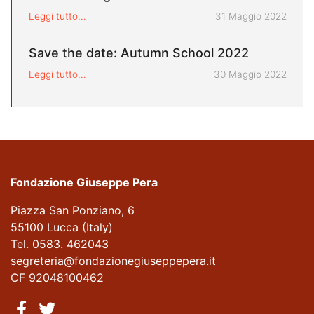
Pubblicato il
Leggi tutto...
31 Maggio 2022
Save the date: Autumn School 2022
Pubblicato il
Leggi tutto...
30 Maggio 2022
Fondazione Giuseppe Pera
Piazza San Ponziano, 6
55100 Lucca (Italy)
Tel. 0583. 462043
segreteria@fondazionegiuseppepera.it
CF 92048100462