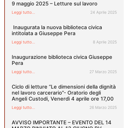
9 maggio 2025 – Letture sul lavoro
Pubblicato il
Leggi tutto...
24 Aprile 2025
Inaugurata la nuova biblioteca civica
intitolata a Giuseppe Pera
Pubblicato il
Leggi tutto...
8 Aprile 2025
Inaugurazione biblioteca civica Giuseppe
Pera
Pubblicato il
Leggi tutto...
27 Marzo 2025
Ciclo di letture “Le dimensioni della dignità
nel lavoro carcerario”- Oratorio degli
Angeli Custodi, Venerdì 4 aprile ore 17,00
Pubblicato il
Leggi tutto...
26 Marzo 2025
AVVISO IMPORTANTE – EVENTO DEL 14