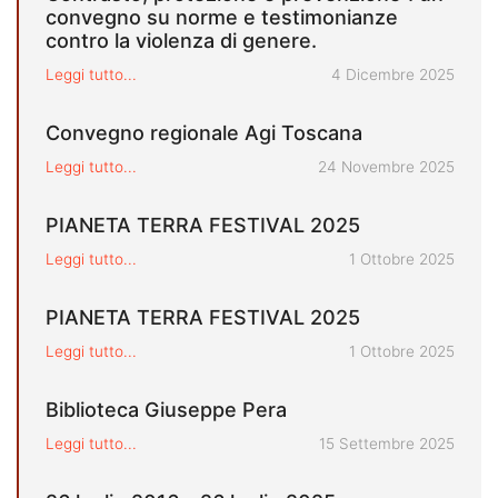
convegno su norme e testimonianze
contro la violenza di genere.
Pubblicato il
Leggi tutto...
4 Dicembre 2025
Convegno regionale Agi Toscana
Pubblicato il
Leggi tutto...
24 Novembre 2025
PIANETA TERRA FESTIVAL 2025
Pubblicato il
Leggi tutto...
1 Ottobre 2025
PIANETA TERRA FESTIVAL 2025
Pubblicato il
Leggi tutto...
1 Ottobre 2025
Biblioteca Giuseppe Pera
Pubblicato il
Leggi tutto...
15 Settembre 2025