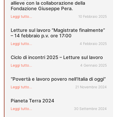
allieve con la collaborazione della
Fondazione Giuseppe Pera.
Pubblicato il
Leggi tutto...
10 Febbraio 2025
Letture sul lavoro “Magistrate finalmente”
– 14 febbraio p.v. ore 17:00
Pubblicato il
Leggi tutto...
4 Febbraio 2025
Ciclo di incontri 2025 – Letture sul lavoro
Pubblicato il
Leggi tutto...
4 Gennaio 2025
“Povertà e lavoro povero nell’Italia di oggi”
Pubblicato il
Leggi tutto...
21 Novembre 2024
Pianeta Terra 2024
Pubblicato il
Leggi tutto...
30 Settembre 2024