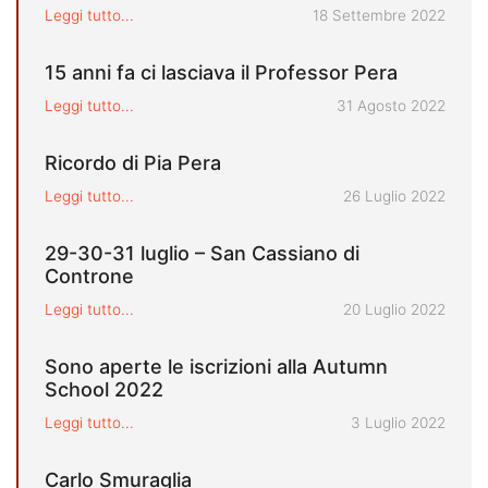
Pubblicato il
Leggi tutto...
18 Settembre 2022
15 anni fa ci lasciava il Professor Pera
Pubblicato il
Leggi tutto...
31 Agosto 2022
Ricordo di Pia Pera
Pubblicato il
Leggi tutto...
26 Luglio 2022
29-30-31 luglio – San Cassiano di
Controne
Pubblicato il
Leggi tutto...
20 Luglio 2022
Sono aperte le iscrizioni alla Autumn
School 2022
Pubblicato il
Leggi tutto...
3 Luglio 2022
Carlo Smuraglia