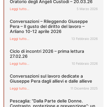
Oratorio degli Angeli Custodi – 20.03.26
Pubblicato il
Leggi tutto...
5 Marzo 2026
Conversazioni – Rileggendo Giuseppe
Pera – Il gusto del diritto del lavoro –
Arliano 10-12 aprile 2026
Pubblicato il
Leggi tutto...
13 Febbraio 2026
Ciclo di incontri 2026 – prima lettura
27.02.26
Pubblicato il
Leggi tutto...
10 Febbraio 2026
Conversazioni sul lavoro dedicate a
Giuseppe Pera dagli allievi e dalle allieve
Pubblicato il
Leggi tutto...
11 Dicembre 2025
Pescaglia: “Dalla Parte delle Donne.
Contrasto, protezione e prevenzione”: un