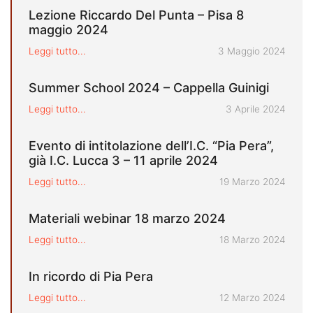
Lezione Riccardo Del Punta – Pisa 8
maggio 2024
Pubblicato il
Leggi tutto...
3 Maggio 2024
Summer School 2024 – Cappella Guinigi
Pubblicato il
Leggi tutto...
3 Aprile 2024
Evento di intitolazione dell’I.C. “Pia Pera”,
già I.C. Lucca 3 – 11 aprile 2024
Pubblicato il
Leggi tutto...
19 Marzo 2024
Materiali webinar 18 marzo 2024
Pubblicato il
Leggi tutto...
18 Marzo 2024
In ricordo di Pia Pera
Pubblicato il
Leggi tutto...
12 Marzo 2024