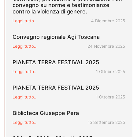
convegno su norme e testimonianze
contro la violenza di genere.
Pubblicato il
Leggi tutto...
4 Dicembre 2025
Convegno regionale Agi Toscana
Pubblicato il
Leggi tutto...
24 Novembre 2025
PIANETA TERRA FESTIVAL 2025
Pubblicato il
Leggi tutto...
1 Ottobre 2025
PIANETA TERRA FESTIVAL 2025
Pubblicato il
Leggi tutto...
1 Ottobre 2025
Biblioteca Giuseppe Pera
Pubblicato il
Leggi tutto...
15 Settembre 2025