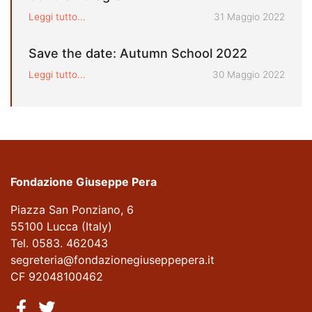
Pubblicato il
Leggi tutto...
31 Maggio 2022
Save the date: Autumn School 2022
Pubblicato il
Leggi tutto...
30 Maggio 2022
Fondazione Giuseppe Pera
Piazza San Ponziano, 6
55100 Lucca (Italy)
Tel. 0583. 462043
segreteria@fondazionegiuseppepera.it
CF 92048100462