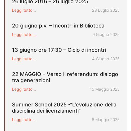
26 luglio 2016 – 26 luglio 2025
Pubblicato il
Leggi tutto...
28 Luglio 2025
20 giugno p.v. – Incontri in Biblioteca
Pubblicato il
Leggi tutto...
9 Giugno 2025
13 giugno ore 17:30 – Ciclo di incontri
Pubblicato il
Leggi tutto...
4 Giugno 2025
22 MAGGIO – Verso il referendum: dialogo
tra generazioni
Pubblicato il
Leggi tutto...
15 Maggio 2025
Summer School 2025 -“L’evoluzione della
disciplina dei licenziamenti”
Pubblicato il
Leggi tutto...
6 Maggio 2025