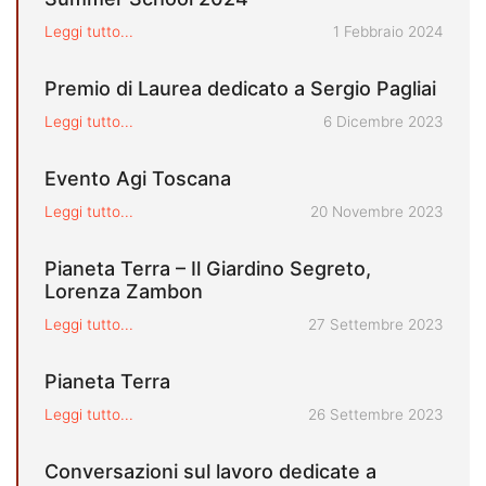
Pubblicato il
Leggi tutto...
1 Febbraio 2024
Premio di Laurea dedicato a Sergio Pagliai
Pubblicato il
Leggi tutto...
6 Dicembre 2023
Evento Agi Toscana
Pubblicato il
Leggi tutto...
20 Novembre 2023
Pianeta Terra – Il Giardino Segreto,
Lorenza Zambon
Pubblicato il
Leggi tutto...
27 Settembre 2023
Pianeta Terra
Pubblicato il
Leggi tutto...
26 Settembre 2023
Conversazioni sul lavoro dedicate a