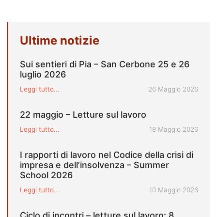
Ultime notizie
Sui sentieri di Pia – San Cerbone 25 e 26
luglio 2026
Pubblicato il
Leggi tutto...
26 Maggio 2026
22 maggio – Letture sul lavoro
Pubblicato il
Leggi tutto...
18 Maggio 2026
I rapporti di lavoro nel Codice della crisi di
impresa e dell’insolvenza – Summer
School 2026
Pubblicato il
Leggi tutto...
10 Maggio 2026
Ciclo di incontri – letture sul lavoro: 8