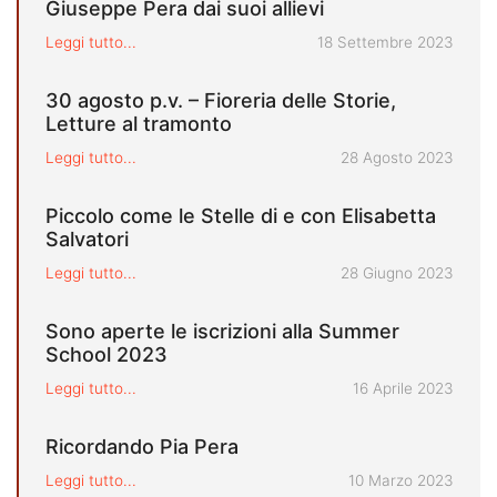
Giuseppe Pera dai suoi allievi
Pubblicato il
Leggi tutto...
18 Settembre 2023
30 agosto p.v. – Fioreria delle Storie,
Letture al tramonto
Pubblicato il
Leggi tutto...
28 Agosto 2023
Piccolo come le Stelle di e con Elisabetta
Salvatori
Pubblicato il
Leggi tutto...
28 Giugno 2023
Sono aperte le iscrizioni alla Summer
School 2023
Pubblicato il
Leggi tutto...
16 Aprile 2023
Ricordando Pia Pera
Pubblicato il
Leggi tutto...
10 Marzo 2023