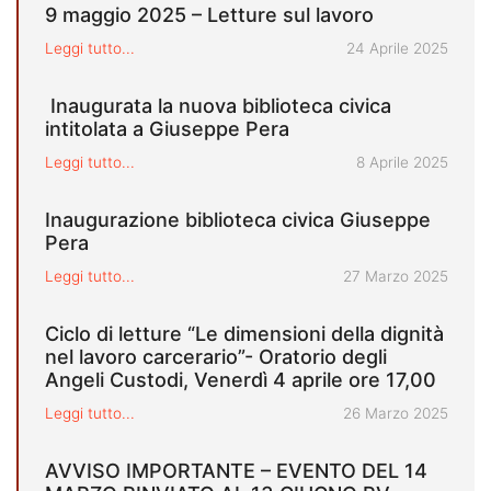
9 maggio 2025 – Letture sul lavoro
Pubblicato il
Leggi tutto...
24 Aprile 2025
Inaugurata la nuova biblioteca civica
intitolata a Giuseppe Pera
Pubblicato il
Leggi tutto...
8 Aprile 2025
Inaugurazione biblioteca civica Giuseppe
Pera
Pubblicato il
Leggi tutto...
27 Marzo 2025
Ciclo di letture “Le dimensioni della dignità
nel lavoro carcerario”- Oratorio degli
Angeli Custodi, Venerdì 4 aprile ore 17,00
Pubblicato il
Leggi tutto...
26 Marzo 2025
AVVISO IMPORTANTE – EVENTO DEL 14