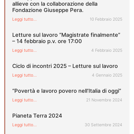
allieve con la collaborazione della
Fondazione Giuseppe Pera.
Pubblicato il
Leggi tutto...
10 Febbraio 2025
Letture sul lavoro “Magistrate finalmente”
– 14 febbraio p.v. ore 17:00
Pubblicato il
Leggi tutto...
4 Febbraio 2025
Ciclo di incontri 2025 – Letture sul lavoro
Pubblicato il
Leggi tutto...
4 Gennaio 2025
“Povertà e lavoro povero nell’Italia di oggi”
Pubblicato il
Leggi tutto...
21 Novembre 2024
Pianeta Terra 2024
Pubblicato il
Leggi tutto...
30 Settembre 2024