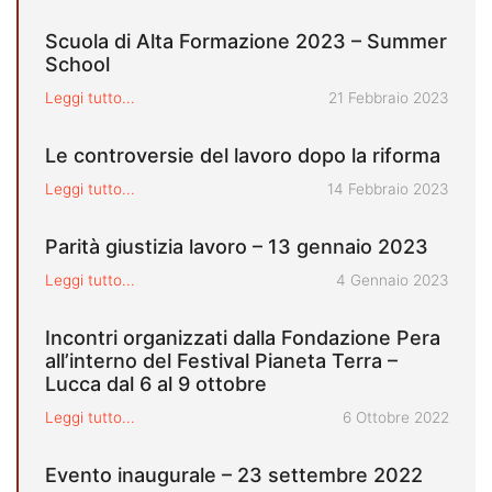
Scuola di Alta Formazione 2023 – Summer
School
Pubblicato il
Leggi tutto...
21 Febbraio 2023
Le controversie del lavoro dopo la riforma
Pubblicato il
Leggi tutto...
14 Febbraio 2023
Parità giustizia lavoro – 13 gennaio 2023
Pubblicato il
Leggi tutto...
4 Gennaio 2023
Incontri organizzati dalla Fondazione Pera
all’interno del Festival Pianeta Terra –
Lucca dal 6 al 9 ottobre
Pubblicato il
Leggi tutto...
6 Ottobre 2022
Evento inaugurale – 23 settembre 2022