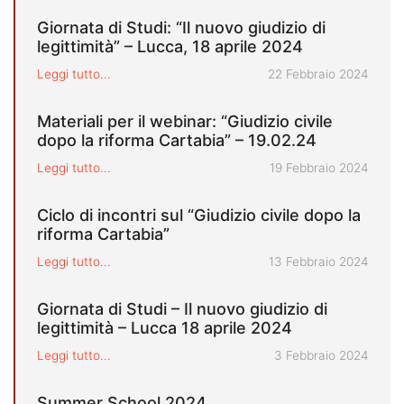
Giornata di Studi: “Il nuovo giudizio di
legittimità” – Lucca, 18 aprile 2024
Pubblicato il
Leggi tutto...
22 Febbraio 2024
Materiali per il webinar: “Giudizio civile
dopo la riforma Cartabia” – 19.02.24
Pubblicato il
Leggi tutto...
19 Febbraio 2024
Ciclo di incontri sul “Giudizio civile dopo la
riforma Cartabia”
Pubblicato il
Leggi tutto...
13 Febbraio 2024
Giornata di Studi – Il nuovo giudizio di
legittimità – Lucca 18 aprile 2024
Pubblicato il
Leggi tutto...
3 Febbraio 2024
Summer School 2024