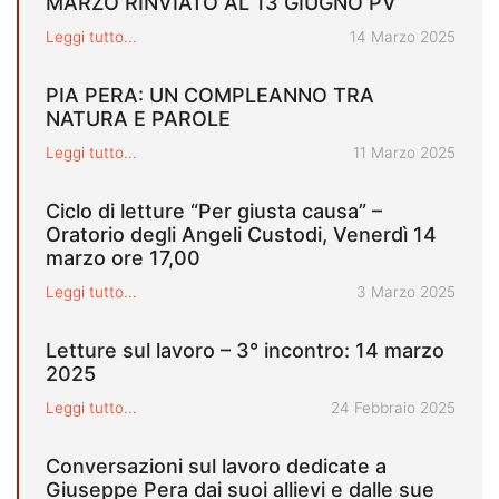
MARZO RINVIATO AL 13 GIUGNO PV
Pubblicato il
Leggi tutto...
14 Marzo 2025
PIA PERA: UN COMPLEANNO TRA
NATURA E PAROLE
Pubblicato il
Leggi tutto...
11 Marzo 2025
Ciclo di letture “Per giusta causa” –
Oratorio degli Angeli Custodi, Venerdì 14
marzo ore 17,00
Pubblicato il
Leggi tutto...
3 Marzo 2025
Letture sul lavoro – 3° incontro: 14 marzo
2025
Pubblicato il
Leggi tutto...
24 Febbraio 2025
Conversazioni sul lavoro dedicate a
Giuseppe Pera dai suoi allievi e dalle sue