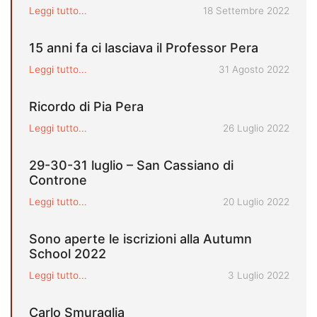
Pubblicato il
Leggi tutto...
18 Settembre 2022
15 anni fa ci lasciava il Professor Pera
Pubblicato il
Leggi tutto...
31 Agosto 2022
Ricordo di Pia Pera
Pubblicato il
Leggi tutto...
26 Luglio 2022
29-30-31 luglio – San Cassiano di
Controne
Pubblicato il
Leggi tutto...
20 Luglio 2022
Sono aperte le iscrizioni alla Autumn
School 2022
Pubblicato il
Leggi tutto...
3 Luglio 2022
Carlo Smuraglia