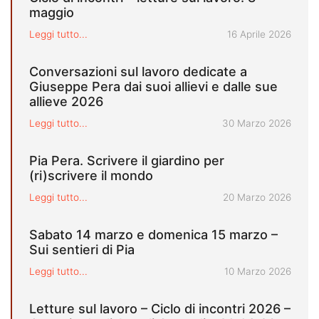
maggio
Pubblicato il
Leggi tutto...
16 Aprile 2026
Conversazioni sul lavoro dedicate a
Giuseppe Pera dai suoi allievi e dalle sue
allieve 2026
Pubblicato il
Leggi tutto...
30 Marzo 2026
Pia Pera. Scrivere il giardino per
(ri)scrivere il mondo
Pubblicato il
Leggi tutto...
20 Marzo 2026
Sabato 14 marzo e domenica 15 marzo –
Sui sentieri di Pia
Pubblicato il
Leggi tutto...
10 Marzo 2026
Letture sul lavoro – Ciclo di incontri 2026 –