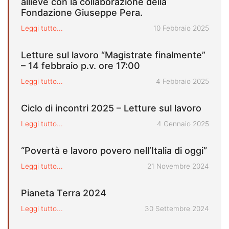
allieve con la collaborazione della
Fondazione Giuseppe Pera.
Pubblicato il
Leggi tutto...
10 Febbraio 2025
Letture sul lavoro “Magistrate finalmente”
– 14 febbraio p.v. ore 17:00
Pubblicato il
Leggi tutto...
4 Febbraio 2025
Ciclo di incontri 2025 – Letture sul lavoro
Pubblicato il
Leggi tutto...
4 Gennaio 2025
“Povertà e lavoro povero nell’Italia di oggi”
Pubblicato il
Leggi tutto...
21 Novembre 2024
Pianeta Terra 2024
Pubblicato il
Leggi tutto...
30 Settembre 2024