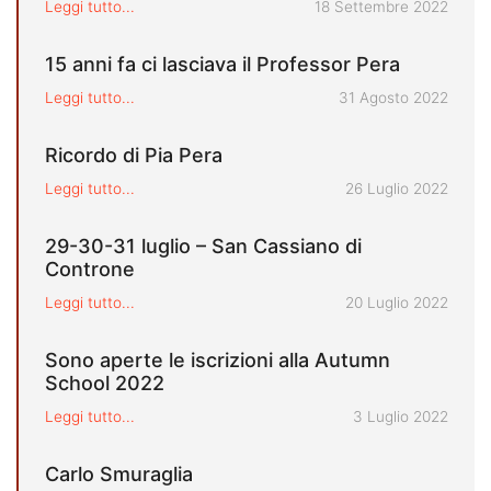
Pubblicato il
Leggi tutto...
18 Settembre 2022
15 anni fa ci lasciava il Professor Pera
Pubblicato il
Leggi tutto...
31 Agosto 2022
Ricordo di Pia Pera
Pubblicato il
Leggi tutto...
26 Luglio 2022
29-30-31 luglio – San Cassiano di
Controne
Pubblicato il
Leggi tutto...
20 Luglio 2022
Sono aperte le iscrizioni alla Autumn
School 2022
Pubblicato il
Leggi tutto...
3 Luglio 2022
Carlo Smuraglia