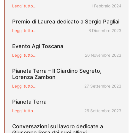
Pubblicato il
Leggi tutto...
1 Febbraio 2024
Premio di Laurea dedicato a Sergio Pagliai
Pubblicato il
Leggi tutto...
6 Dicembre 2023
Evento Agi Toscana
Pubblicato il
Leggi tutto...
20 Novembre 2023
Pianeta Terra – Il Giardino Segreto,
Lorenza Zambon
Pubblicato il
Leggi tutto...
27 Settembre 2023
Pianeta Terra
Pubblicato il
Leggi tutto...
26 Settembre 2023
Conversazioni sul lavoro dedicate a
Giuseppe Pera dai suoi allievi