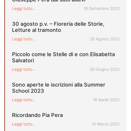
Pubblicato il
Leggi tutto...
18 Settembre 2023
30 agosto p.v. – Fioreria delle Storie,
Letture al tramonto
Pubblicato il
Leggi tutto...
28 Agosto 2023
Piccolo come le Stelle di e con Elisabetta
Salvatori
Pubblicato il
Leggi tutto...
28 Giugno 2023
Sono aperte le iscrizioni alla Summer
School 2023
Pubblicato il
Leggi tutto...
16 Aprile 2023
Ricordando Pia Pera
Pubblicato il
Leggi tutto...
10 Marzo 2023