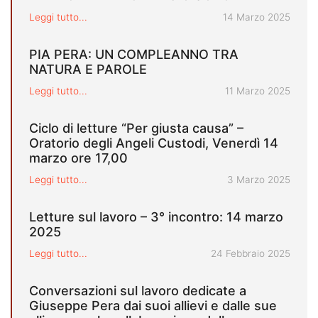
Pubblicato il
Leggi tutto...
14 Marzo 2025
PIA PERA: UN COMPLEANNO TRA
NATURA E PAROLE
Pubblicato il
Leggi tutto...
11 Marzo 2025
Ciclo di letture “Per giusta causa” –
Oratorio degli Angeli Custodi, Venerdì 14
marzo ore 17,00
Pubblicato il
Leggi tutto...
3 Marzo 2025
Letture sul lavoro – 3° incontro: 14 marzo
2025
Pubblicato il
Leggi tutto...
24 Febbraio 2025
Conversazioni sul lavoro dedicate a
Giuseppe Pera dai suoi allievi e dalle sue