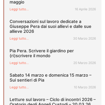
maggio
Pubblicato il
Leggi tutto...
16 Aprile 2026
Conversazioni sul lavoro dedicate a
Giuseppe Pera dai suoi allievi e dalle sue
allieve 2026
Pubblicato il
Leggi tutto...
30 Marzo 2026
Pia Pera. Scrivere il giardino per
(ri)scrivere il mondo
Pubblicato il
Leggi tutto...
20 Marzo 2026
Sabato 14 marzo e domenica 15 marzo –
Sui sentieri di Pia
Pubblicato il
Leggi tutto...
10 Marzo 2026
Letture sul lavoro – Ciclo di incontri 2026 –
Oratorio degli Angeli Custodi – 20.03.26