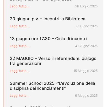
Pubblicato il
Leggi tutto...
28 Luglio 2025
20 giugno p.v. – Incontri in Biblioteca
Pubblicato il
Leggi tutto...
9 Giugno 2025
13 giugno ore 17:30 – Ciclo di incontri
Pubblicato il
Leggi tutto...
4 Giugno 2025
22 MAGGIO – Verso il referendum: dialogo
tra generazioni
Pubblicato il
Leggi tutto...
15 Maggio 2025
Summer School 2025 -“L’evoluzione della
disciplina dei licenziamenti”
Pubblicato il
Leggi tutto...
6 Maggio 2025