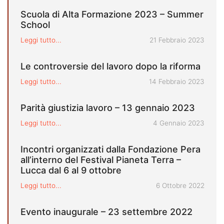
Scuola di Alta Formazione 2023 – Summer
School
Pubblicato il
Leggi tutto...
21 Febbraio 2023
Le controversie del lavoro dopo la riforma
Pubblicato il
Leggi tutto...
14 Febbraio 2023
Parità giustizia lavoro – 13 gennaio 2023
Pubblicato il
Leggi tutto...
4 Gennaio 2023
Incontri organizzati dalla Fondazione Pera
all’interno del Festival Pianeta Terra –
Lucca dal 6 al 9 ottobre
Pubblicato il
Leggi tutto...
6 Ottobre 2022
Evento inaugurale – 23 settembre 2022