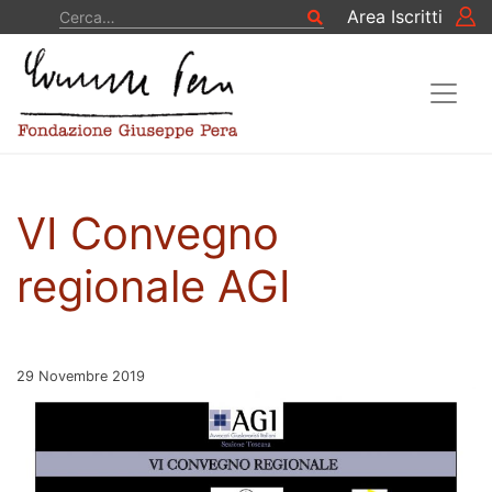
Vai al contenuto
Cerca
Area Iscritti
Cerca
VI Convegno
regionale AGI
Pubblicato il
29 Novembre 2019