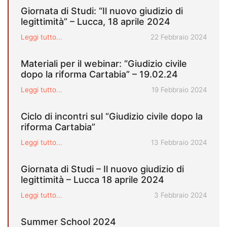
Giornata di Studi: “Il nuovo giudizio di
legittimità” – Lucca, 18 aprile 2024
Pubblicato il
Leggi tutto...
22 Febbraio 2024
Materiali per il webinar: “Giudizio civile
dopo la riforma Cartabia” – 19.02.24
Pubblicato il
Leggi tutto...
19 Febbraio 2024
Ciclo di incontri sul “Giudizio civile dopo la
riforma Cartabia”
Pubblicato il
Leggi tutto...
13 Febbraio 2024
Giornata di Studi – Il nuovo giudizio di
legittimità – Lucca 18 aprile 2024
Pubblicato il
Leggi tutto...
3 Febbraio 2024
Summer School 2024