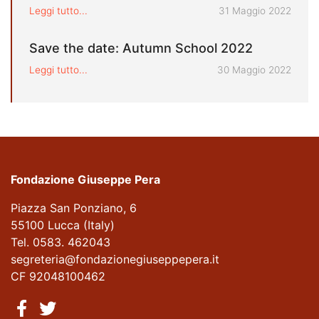
Pubblicato il
Leggi tutto...
31 Maggio 2022
Save the date: Autumn School 2022
Pubblicato il
Leggi tutto...
30 Maggio 2022
Fondazione Giuseppe Pera
Piazza San Ponziano, 6
55100 Lucca (Italy)
Tel. 0583. 462043
segreteria@fondazionegiuseppepera.it
CF 92048100462