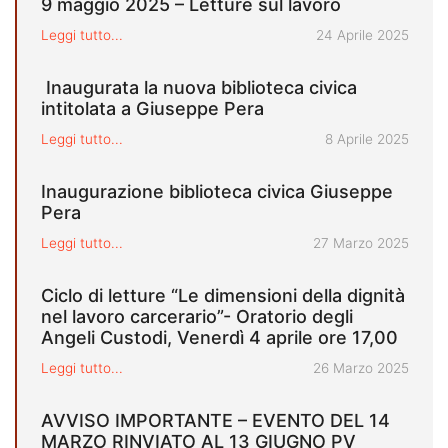
9 maggio 2025 – Letture sul lavoro
Pubblicato il
Leggi tutto...
24 Aprile 2025
Inaugurata la nuova biblioteca civica
intitolata a Giuseppe Pera
Pubblicato il
Leggi tutto...
8 Aprile 2025
Inaugurazione biblioteca civica Giuseppe
Pera
Pubblicato il
Leggi tutto...
27 Marzo 2025
Ciclo di letture “Le dimensioni della dignità
nel lavoro carcerario”- Oratorio degli
Angeli Custodi, Venerdì 4 aprile ore 17,00
Pubblicato il
Leggi tutto...
26 Marzo 2025
AVVISO IMPORTANTE – EVENTO DEL 14
MARZO RINVIATO AL 13 GIUGNO PV