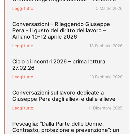
Pubblicato il
Leggi tutto...
5 Marzo 2026
Conversazioni – Rileggendo Giuseppe
Pera – Il gusto del diritto del lavoro –
Arliano 10-12 aprile 2026
Pubblicato il
Leggi tutto...
13 Febbraio 2026
Ciclo di incontri 2026 – prima lettura
27.02.26
Pubblicato il
Leggi tutto...
10 Febbraio 2026
Conversazioni sul lavoro dedicate a
Giuseppe Pera dagli allievi e dalle allieve
Pubblicato il
Leggi tutto...
11 Dicembre 2025
Pescaglia: “Dalla Parte delle Donne.
Contrasto, protezione e prevenzione”: un