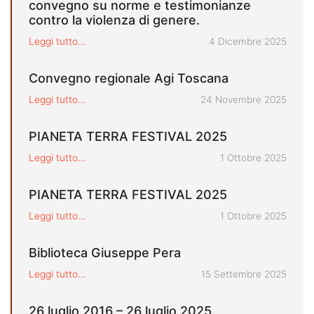
convegno su norme e testimonianze
contro la violenza di genere.
Pubblicato il
Leggi tutto...
4 Dicembre 2025
Convegno regionale Agi Toscana
Pubblicato il
Leggi tutto...
24 Novembre 2025
PIANETA TERRA FESTIVAL 2025
Pubblicato il
Leggi tutto...
1 Ottobre 2025
PIANETA TERRA FESTIVAL 2025
Pubblicato il
Leggi tutto...
1 Ottobre 2025
Biblioteca Giuseppe Pera
Pubblicato il
Leggi tutto...
15 Settembre 2025
26 luglio 2016 – 26 luglio 2025