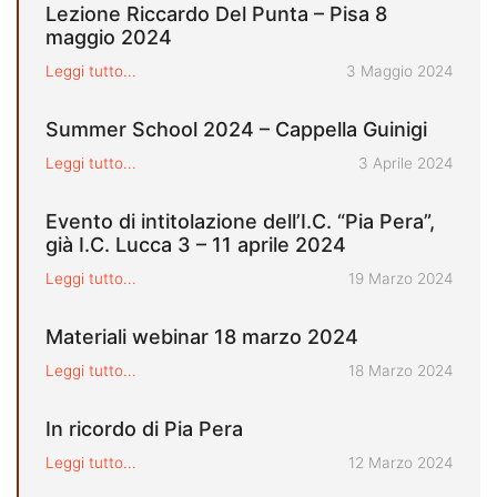
Lezione Riccardo Del Punta – Pisa 8
maggio 2024
Pubblicato il
Leggi tutto...
3 Maggio 2024
Summer School 2024 – Cappella Guinigi
Pubblicato il
Leggi tutto...
3 Aprile 2024
Evento di intitolazione dell’I.C. “Pia Pera”,
già I.C. Lucca 3 – 11 aprile 2024
Pubblicato il
Leggi tutto...
19 Marzo 2024
Materiali webinar 18 marzo 2024
Pubblicato il
Leggi tutto...
18 Marzo 2024
In ricordo di Pia Pera
Pubblicato il
Leggi tutto...
12 Marzo 2024