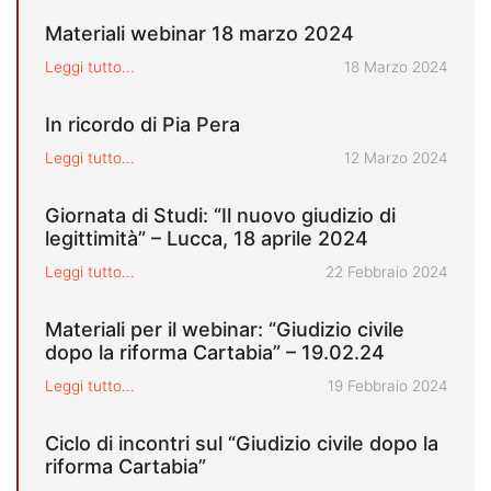
Materiali webinar 18 marzo 2024
Pubblicato il
Leggi tutto...
18 Marzo 2024
In ricordo di Pia Pera
Pubblicato il
Leggi tutto...
12 Marzo 2024
Giornata di Studi: “Il nuovo giudizio di
legittimità” – Lucca, 18 aprile 2024
Pubblicato il
Leggi tutto...
22 Febbraio 2024
Materiali per il webinar: “Giudizio civile
dopo la riforma Cartabia” – 19.02.24
Pubblicato il
Leggi tutto...
19 Febbraio 2024
Ciclo di incontri sul “Giudizio civile dopo la
riforma Cartabia”