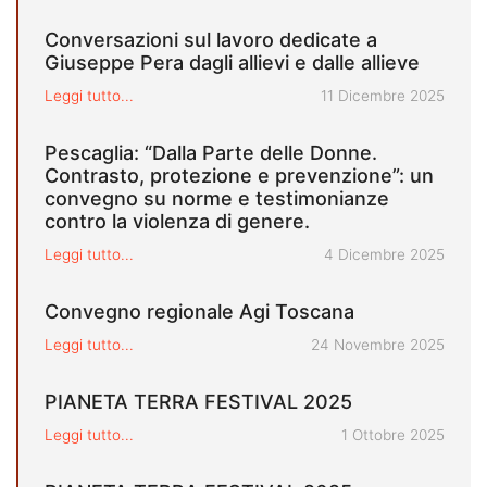
Conversazioni sul lavoro dedicate a
Giuseppe Pera dagli allievi e dalle allieve
Pubblicato il
Leggi tutto...
11 Dicembre 2025
Pescaglia: “Dalla Parte delle Donne.
Contrasto, protezione e prevenzione”: un
convegno su norme e testimonianze
contro la violenza di genere.
Pubblicato il
Leggi tutto...
4 Dicembre 2025
Convegno regionale Agi Toscana
Pubblicato il
Leggi tutto...
24 Novembre 2025
PIANETA TERRA FESTIVAL 2025
Pubblicato il
Leggi tutto...
1 Ottobre 2025