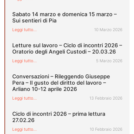
Sabato 14 marzo e domenica 15 marzo –
Sui sentieri di Pia
Pubblicato il
Leggi tutto...
10 Marzo 2026
Letture sul lavoro – Ciclo di incontri 2026 –
Oratorio degli Angeli Custodi – 20.03.26
Pubblicato il
Leggi tutto...
5 Marzo 2026
Conversazioni – Rileggendo Giuseppe
Pera – Il gusto del diritto del lavoro –
Arliano 10-12 aprile 2026
Pubblicato il
Leggi tutto...
13 Febbraio 2026
Ciclo di incontri 2026 – prima lettura
27.02.26
Pubblicato il
Leggi tutto...
10 Febbraio 2026