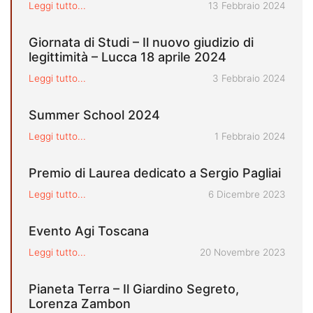
Pubblicato il
Leggi tutto...
13 Febbraio 2024
Giornata di Studi – Il nuovo giudizio di
legittimità – Lucca 18 aprile 2024
Pubblicato il
Leggi tutto...
3 Febbraio 2024
Summer School 2024
Pubblicato il
Leggi tutto...
1 Febbraio 2024
Premio di Laurea dedicato a Sergio Pagliai
Pubblicato il
Leggi tutto...
6 Dicembre 2023
Evento Agi Toscana
Pubblicato il
Leggi tutto...
20 Novembre 2023
Pianeta Terra – Il Giardino Segreto,
Lorenza Zambon