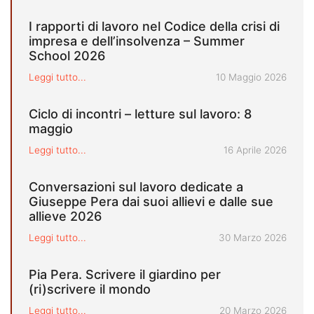
I rapporti di lavoro nel Codice della crisi di
impresa e dell’insolvenza – Summer
School 2026
Pubblicato il
Leggi tutto...
10 Maggio 2026
Ciclo di incontri – letture sul lavoro: 8
maggio
Pubblicato il
Leggi tutto...
16 Aprile 2026
Conversazioni sul lavoro dedicate a
Giuseppe Pera dai suoi allievi e dalle sue
allieve 2026
Pubblicato il
Leggi tutto...
30 Marzo 2026
Pia Pera. Scrivere il giardino per
(ri)scrivere il mondo
Pubblicato il
Leggi tutto...
20 Marzo 2026