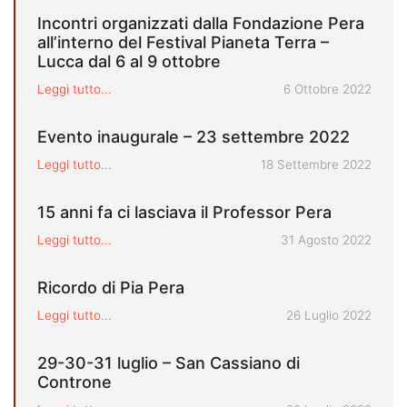
Incontri organizzati dalla Fondazione Pera
all’interno del Festival Pianeta Terra –
Lucca dal 6 al 9 ottobre
Pubblicato il
Leggi tutto...
6 Ottobre 2022
Evento inaugurale – 23 settembre 2022
Pubblicato il
Leggi tutto...
18 Settembre 2022
15 anni fa ci lasciava il Professor Pera
Pubblicato il
Leggi tutto...
31 Agosto 2022
Ricordo di Pia Pera
Pubblicato il
Leggi tutto...
26 Luglio 2022
29-30-31 luglio – San Cassiano di
Controne