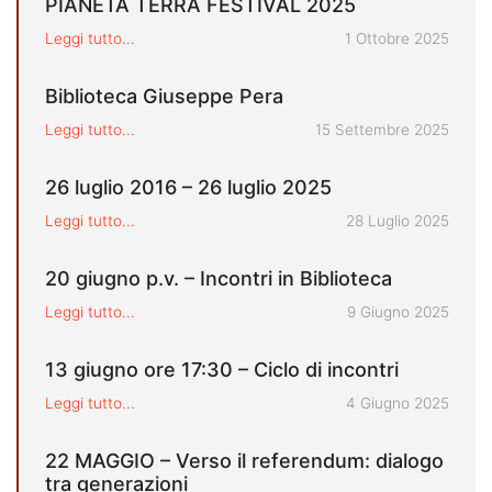
PIANETA TERRA FESTIVAL 2025
Pubblicato il
Leggi tutto...
1 Ottobre 2025
Biblioteca Giuseppe Pera
Pubblicato il
Leggi tutto...
15 Settembre 2025
26 luglio 2016 – 26 luglio 2025
Pubblicato il
Leggi tutto...
28 Luglio 2025
20 giugno p.v. – Incontri in Biblioteca
Pubblicato il
Leggi tutto...
9 Giugno 2025
13 giugno ore 17:30 – Ciclo di incontri
Pubblicato il
Leggi tutto...
4 Giugno 2025
22 MAGGIO – Verso il referendum: dialogo
tra generazioni