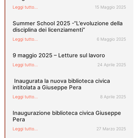
Pubblicato il
Leggi tutto...
15 Maggio 2025
Summer School 2025 -“L’evoluzione della
disciplina dei licenziamenti”
Pubblicato il
Leggi tutto...
6 Maggio 2025
9 maggio 2025 – Letture sul lavoro
Pubblicato il
Leggi tutto...
24 Aprile 2025
Inaugurata la nuova biblioteca civica
intitolata a Giuseppe Pera
Pubblicato il
Leggi tutto...
8 Aprile 2025
Inaugurazione biblioteca civica Giuseppe
Pera
Pubblicato il
Leggi tutto...
27 Marzo 2025