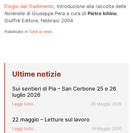
Elogio del Tradimento
, Introduzione alla raccolta delle
Noterelle
di Giuseppe Pera a cura di
Pietro Ichino
,
Giuffrè Editore, febbraio 2004
Pubblicato in
Tutte le news
Ultime notizie
Sui sentieri di Pia – San Cerbone 25 e 26
luglio 2026
Pubblicato il
Leggi tutto...
26 Maggio 2026
22 maggio – Letture sul lavoro
Pubblicato il
Leggi tutto...
18 Maggio 2026