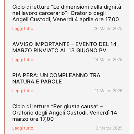
Ciclo di letture “Le dimensioni della dignità
nel lavoro carcerario”- Oratorio degli
Angeli Custodi, Venerdì 4 aprile ore 17,00
Pubblicato il
Leggi tutto...
26 Marzo 2025
AVVISO IMPORTANTE – EVENTO DEL 14
MARZO RINVIATO AL 13 GIUGNO PV
Pubblicato il
Leggi tutto...
14 Marzo 2025
PIA PERA: UN COMPLEANNO TRA
NATURA E PAROLE
Pubblicato il
Leggi tutto...
11 Marzo 2025
Ciclo di letture “Per giusta causa” –
Oratorio degli Angeli Custodi, Venerdì 14
marzo ore 17,00
Pubblicato il
Leggi tutto...
3 Marzo 2025