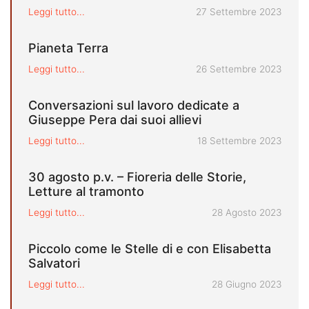
Pubblicato il
Leggi tutto...
27 Settembre 2023
Pianeta Terra
Pubblicato il
Leggi tutto...
26 Settembre 2023
Conversazioni sul lavoro dedicate a
Giuseppe Pera dai suoi allievi
Pubblicato il
Leggi tutto...
18 Settembre 2023
30 agosto p.v. – Fioreria delle Storie,
Letture al tramonto
Pubblicato il
Leggi tutto...
28 Agosto 2023
Piccolo come le Stelle di e con Elisabetta
Salvatori
Pubblicato il
Leggi tutto...
28 Giugno 2023