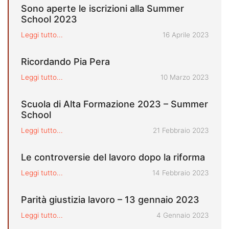
Sono aperte le iscrizioni alla Summer
School 2023
Pubblicato il
Leggi tutto...
16 Aprile 2023
Ricordando Pia Pera
Pubblicato il
Leggi tutto...
10 Marzo 2023
Scuola di Alta Formazione 2023 – Summer
School
Pubblicato il
Leggi tutto...
21 Febbraio 2023
Le controversie del lavoro dopo la riforma
Pubblicato il
Leggi tutto...
14 Febbraio 2023
Parità giustizia lavoro – 13 gennaio 2023
Pubblicato il
Leggi tutto...
4 Gennaio 2023