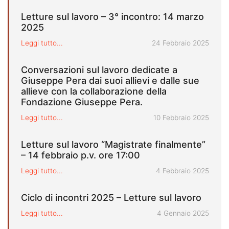
Letture sul lavoro – 3° incontro: 14 marzo
2025
Pubblicato il
Leggi tutto...
24 Febbraio 2025
Conversazioni sul lavoro dedicate a
Giuseppe Pera dai suoi allievi e dalle sue
allieve con la collaborazione della
Fondazione Giuseppe Pera.
Pubblicato il
Leggi tutto...
10 Febbraio 2025
Letture sul lavoro “Magistrate finalmente”
– 14 febbraio p.v. ore 17:00
Pubblicato il
Leggi tutto...
4 Febbraio 2025
Ciclo di incontri 2025 – Letture sul lavoro
Pubblicato il
Leggi tutto...
4 Gennaio 2025