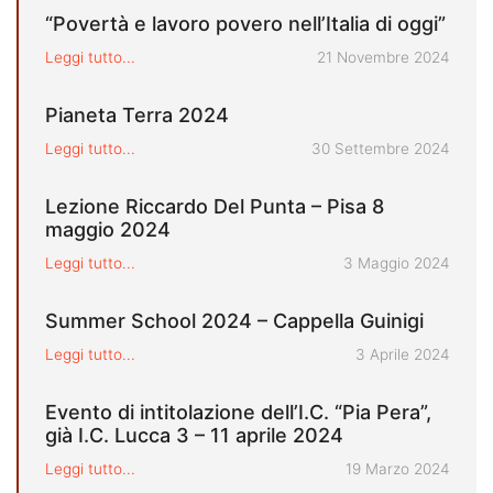
“Povertà e lavoro povero nell’Italia di oggi”
Pubblicato il
Leggi tutto...
21 Novembre 2024
Pianeta Terra 2024
Pubblicato il
Leggi tutto...
30 Settembre 2024
Lezione Riccardo Del Punta – Pisa 8
maggio 2024
Pubblicato il
Leggi tutto...
3 Maggio 2024
Summer School 2024 – Cappella Guinigi
Pubblicato il
Leggi tutto...
3 Aprile 2024
Evento di intitolazione dell’I.C. “Pia Pera”,
già I.C. Lucca 3 – 11 aprile 2024
Pubblicato il
Leggi tutto...
19 Marzo 2024